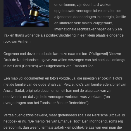
en ontkomen, zijn door hard werken
opgebouwde vermogen tot vele malen toe
afgenomen door oorlogen in de regio, familie
en kinderen vele malen kwijtgeraakt,
internationale rechtszaken tegen de VS en
Irak en thans wonende als politiek vluchteling in een klein plaatsje onder de
rook van Arnhem.
Ongeveer met deze introductie kwam ze naar me toe. Of uitgeverij Nieuwe
Druk de Nederlandse uitgave zou willen verzorgen van het boek dat onlangs
in het Farsi (Perzisch) was uitgekomen van Emanuel Too.
Een map vol documenten en foto's volgde. Ja, die moesten er ook in. Foto's
met de familie van de oude Shah van Perzië, foto's van familieleden, brief van
Anwar Sadat, originele documenten uit Iran met de uitspraak van zijn
doodvonnis en dat zijn hele vermogen verbeurd was verklaard ("en
overgedragen aan het Fonds der Minder Bedeelden").
Vertaald, enigszins bewerkt, maar grotendeels zoals de Perzische uitgave, is
het boek er nu. "De memoires van Emanuel Too". Een indringend, soms erg
persoonlijk, dan weer uitermate zakelijk en politiek relaas van een man die