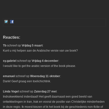
Reacties:
Tb
schreef op
Vrijdag 5 maart
:
Kunt u mij helpen aan de Arabische versie van uw boek?
sy.gabriel
schreef op
Vrijdag 4 december
:
I would like to get the arabic version of the book please.
emanuel
schreef op
Woensdag 11 oktober
:
Dank! Geef graag een toelichichtink.
Linda Vogel
schreef op
Zaterdag 27 mei
:
Indrukwekkend inderdaad! Het geeft daarnaast een goed beeld van
ontwikkelingen in Iran, Irak en vooral de positie van Christelijke minderheden
in deze regio. Ik moest kiezen of ik het boek bij de geschiedenis non-fictie of