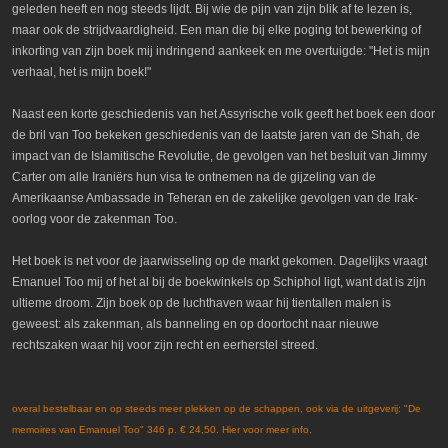
geleden heeft en nog steeds lijdt. Bij wie de pijn van zijn blik af te lezen is,
maar ook de strijdvaardigheid. Een man die bij elke poging tot bewerking of
inkorting van zijn boek mij indringend aankeek en me overtuigde: "Het is mijn
verhaal, het is mijn boek!"
Naast een korte geschiedenis van het Assyrische volk geeft het boek een door
de bril van Too bekeken geschiedenis van de laatste jaren van de Shah, de
impact van de Islamitische Revolutie, de gevolgen van het besluit van Jimmy
Carter om alle Iraniërs hun visa te ontnemen na de gijzeling van de
Amerikaanse Ambassade in Teheran en de zakelijke gevolgen van de Irak-
oorlog voor de zakenman Too.
Het boek is net voor de jaarwisseling op de markt gekomen. Dagelijks vraagt
Emanuel Too mij of het al bij de boekwinkels op Schiphol ligt, want dat is zijn
ultieme droom. Zijn boek op de luchthaven waar hij tientallen malen is
geweest: als zakenman, als banneling en op doortocht naar nieuwe
rechtszaken waar hij voor zijn recht en eerherstel streed.
overal bestelbaar en op steeds meer plekken op de schappen, ook via de uitgeverij: "De
memoires van Emanuel Too" 346 p. € 24,50. Hier voor meer info.