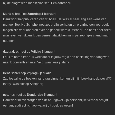
bij de biografieen moest plaatsen. Een aanrader!
Maria
schreef op
Zaterdag 4 februari
:
Dank voor het publiceren van dit boek. Het was al heel lang een wens van
meneer Too. Nu Schiphol nog zodat zijn verhalen en ervaring een voorbeeld
mogen zijn voor anderen over de gehele wereld. Meneer Too heeft heel zeker
mijn leven verrijkt en ik ben veneert dat ik hem mijn persoonlijke vriend mag
noemen.
dagtaak
schreef op
Vrijdag 6 januari
:
Leuk te horen Irene. Ik weet dat er in jouw regio een bestelling vandaag was
naar Doorwerth en naar Velp, waar was jij dan?
Irene
schreef op
Vrijdag 6 januari
:
Zag toevallig de boeken vandaag binnenkomen bij mijn boekhandel..toeval??
(sorry...was niet op Schiphol)
peter
schreef op
Donderdag 5 januari
:
Dank voor het verzorgen van deze uitgave! Zijn persoonlijke verhaal schijnt
een ander/direct licht op wat wij uit boekjes weten!