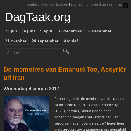
|
contact
|
agenda
|
boeken
|
sponsoring
|
meest gelezen
|
rss
DagTaak.org
23 juni
4 juni
9 april
31 december
8 december
21 oktober
20 september
Archief
De memoires van Emanuel Too, Assyriër
uit Iran
Woensdag 4 januari 2017
Banneling sinds de revolutie van de Iraanse
Islamitische Republiek onder Khomeiny
(1979), Assyriër, Sharia ("dood door
ophanging, wegens het verspreiden van
verdorvenheden over de aarde") tegen hem
uitgesproken, gevangengenomen, gemarteld