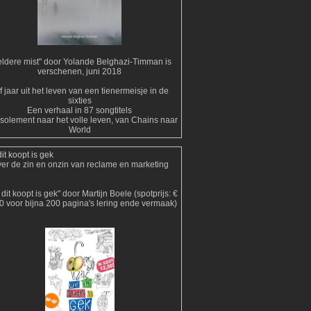
ldere mist" door Yolande Belghazi-Timman is
verschenen, juni 2018
jf jaar uit het leven van een tienermeisje in de
sixties
Een verhaal in 87 songtitels
isolement naar het volle leven, van Chains naar
World
it koopt is gek
er de zin en onzin van reclame en marketing
dit koopt is gek" door Martijn Boele (spotprijs: €
0 voor bijna 200 pagina's lering ende vermaak)