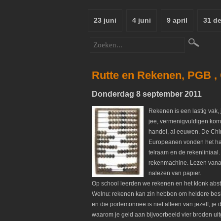
23 juni
4 juni
9 april
31 d
Rutte en Rekenen, PGB , 
Donderdag 8 september 2011
Rekenen is een lastig vak, 
jee, vermenigvuldigen komt
handel, al eeuwen. De Chin
Europeanen vonden het han
telraam en de rekenliniaal
rekenmachine. Lezen vanaf 
nalezen van papier.
Op school leerden we rekenen en het klonk abstra
Welnu: rekenen kan zin hebben om heldere besl
en die portemonnee is niet alleen van jezelf, je
waarom je geld aan bijvoorbeeld vier broden uitg