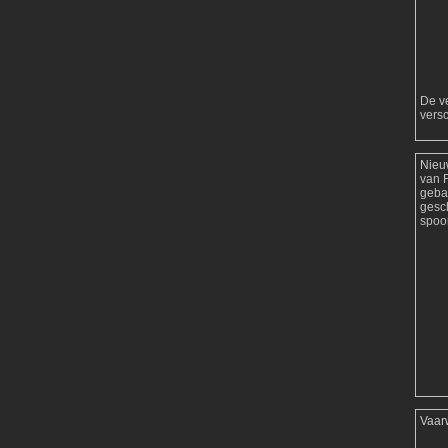
De ve
versc
Nieu
van 
geba
gesc
spoor
Vaar