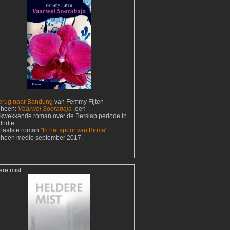
erug naar Bandung
van Femmy Fijten
cheen:
Vaarwel Soerabaja
,een
ukwekkende roman over de Bersiap periode in
Indië.
 laatste roman
"In het spoor van Birma"
cheen medio september 2017.
ere mist