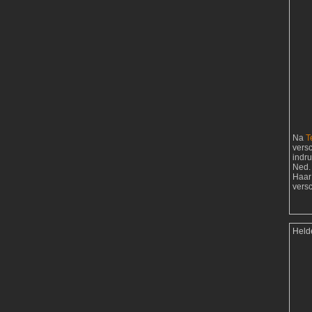
Na
T
vers
indr
Ned. 
Haar
vers
Held