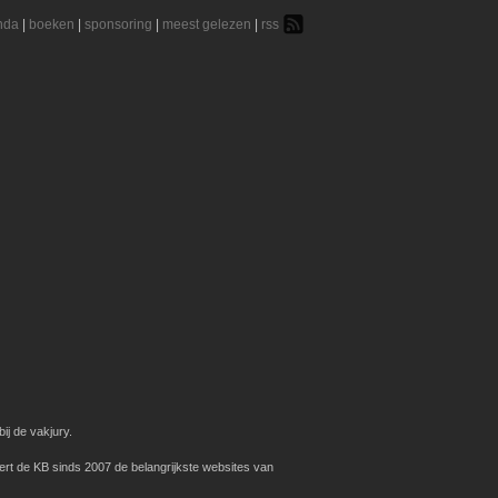
nda
|
boeken
|
sponsoring
|
meest gelezen
|
rss
ij de vakjury.
ert de KB sinds 2007 de belangrijkste websites van