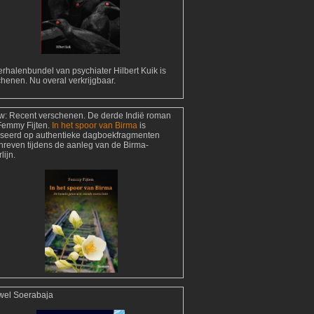
rhalenbundel van psychiater Hilbert Kuik is
henen. Nu overal verkrijgbaar.
w:
Recent verschenen. De derde Indië roman
Femmy Fijten.
In het spoor van Birma
is
seerd op authentieke dagboekfragmenten
hreven tijdens de aanleg van de Birma-
lijn.
wel Soerabaja