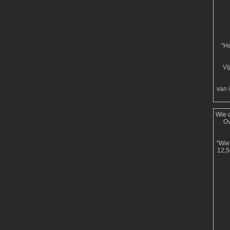
"He
Vi
van 
Wie d
Ov
"Wie 
12,5