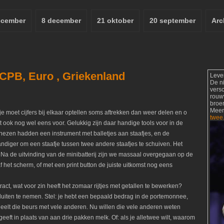
ecember
8 december
21 oktober
20 september
Arc
CPB, Euro , Griekenland
Leve
De n
vers
rouw
broer
Meer
je moet cijfers bij elkaar optellen soms aftrekken dan weer delen en o
twee
 ook nog wel eens voor. Gelukkig zijn daar handige tools voor in de
ezen hadden een instrument met balletjes aan staafjes, en de
diger om een staafje tussen twee andere staafjes te schuiven. Het
. Na de uitvinding van de minibatterij zijn we massaal overgegaan op de
het scherm, of met een print button de juiste uitkomst nog eens
ct, wat voor zin heeft het zomaar rijtjes met getallen te bewerken?
uiten te nemen. Stel: je hebt een bepaald bedrag in de portemonnee,
 deelt die beurs met vele anderen. Nu willen die vele anderen weten
eeft in plaats van aan drie pakken melk. Of: als je alletwee wilt, waarom