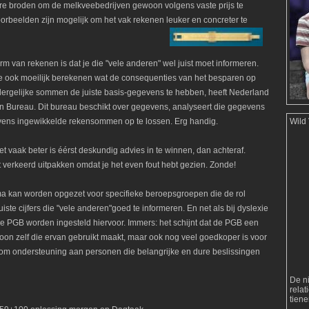
ere broden om de melkveebedrijven gewoon volgens vaste prijs te
orbeelden zijn mogelijk om het vak rekenen leuker en concreter te
m van rekenen is dat je die "vele anderen" wel juist moet informeren.
n je ook moeilijk berekenen wat de consequenties van het besparen op
dergelijke sommen de juiste basis-gegevens te hebben, heeft Nederland
Plan Bureau. Dit bureau beschikt over gegevens, analyseert die gegevens
evens ingewikkelde rekensommen op te lossen. Erg handig.
Wild
et vaak beter is éérst deskundig advies in te winnen, dan achteraf.
t verkeerd uitpakken omdat je het even fout hebt gezien. Zonde!
ma kan worden opgezet voor specifieke beroepsgroepen die de rol
te cijfers die "vele anderen"goed te informeren. En net als bij dyslexie
lijke PGB worden ingesteld hiervoor. Immers: het schijnt dat de PGB een
oon zelf die ervan gebruikt maakt, maar ook nog veel goedkoper is voor
t om ondersteuning aan personen die belangrijke en dure beslissingen
De n
rela
tien