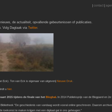
|
contact
|
age
nieuws, de actualiteit, opvallende gebeurtenissen of publicaties.
h. Volg Dagtaak via
Twitter
.
n Eck). Ton van Eck is eigenaar van uitgeverij
Nieuwe Druk.
indt u
hier
.
art 2015 tijdens de finale van het
Blogbal
.
In 2014 Publieksprijs van de Blogparel en 2e b
ke Bibliotheek "De geschiedenis van vandaag wordt vooral online geschreven. Daarom archive
 toekomst te maken krijgen met een digitaal gat in ons geheugen."