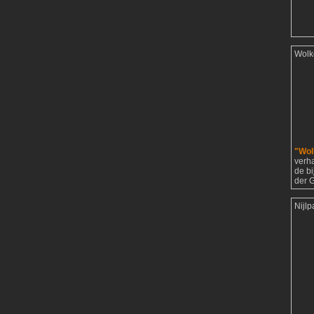
Wolk
"Wol
verh
de b
der G
Nijl