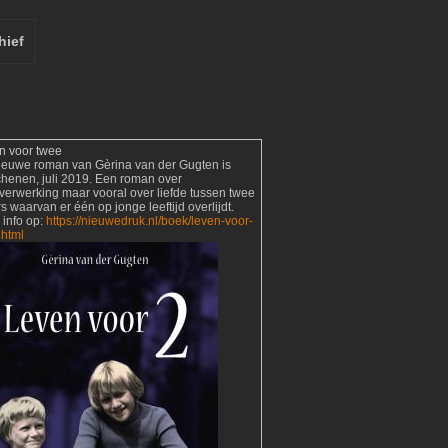
hief
n voor twee
ieuwe roman van Gèrina van der Gugten is
chenen, juli 2019. Een roman over
verwerking maar vooral over liefde tussen twee
s waarvan er één op jonge leeftijd overlijdt.
 info op:
https://nieuwedruk.nl/boek/leven-voor-
.html