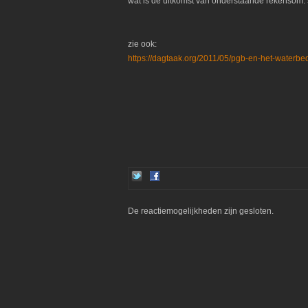
wat is de uitkomst van onderstaande rekensom
zie ook:
https://dagtaak.org/2011/05/pgb-en-het-waterbe
De reactiemogelijkheden zijn gesloten.