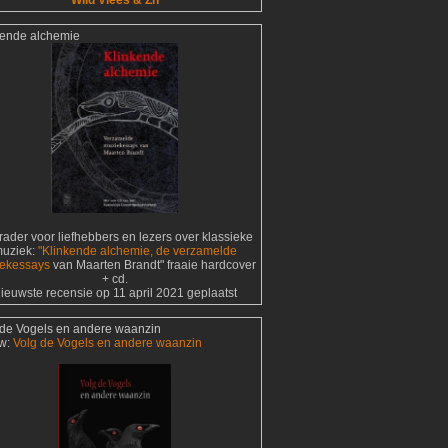
Wild Vlees & Zn
kende alchemie
ader voor liefhebbers en lezers over klassieke
uziek:
"Klinkende alchemie, de verzamelde
ekessays
van Maarten Brandt" fraaie hardcover
+ cd.
ieuwste recensie op 11 april 2021 geplaatst
 de Vogels en andere waanzin
w:
Volg de Vogels en andere waanzin