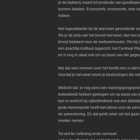
je de bakkerij maant tot productie van goedkop
kunnen betalen. Enzovoorts, enzovoorts, vele vo
maken.
Het ingewikkelde bij de wat meer gevorderde vor
Als je de prijs van het brood niet weet, dan ku
brood betekent voor de melkveehouder. Om bij 
een prachtig instituut opgericht: het Centraal 
en is nog in staat ook om op basis van die geg
Iets dat veel mensen over het hoofd zien is dat h
Voordat je het weet neem je beslissingen die ne
Wellicht dat er nog eens een trainingsprogram
toebedeeld hebben gekregen om op basis van juis
kan er wellicht bij cijferblindheid ook een tijde
grote meerwaarde heeft niet alleen voor de pers
de samenleving. En dat geldt zeker als het gaa
moeten nemen.
Tot slot ter oefening ende vermaek: