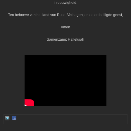
in eeuwigheid.
Ten behoeve van het land van Rutte, Verhagen, en de ontheiligde geest,
Amen
Samenzang: Hallelujah