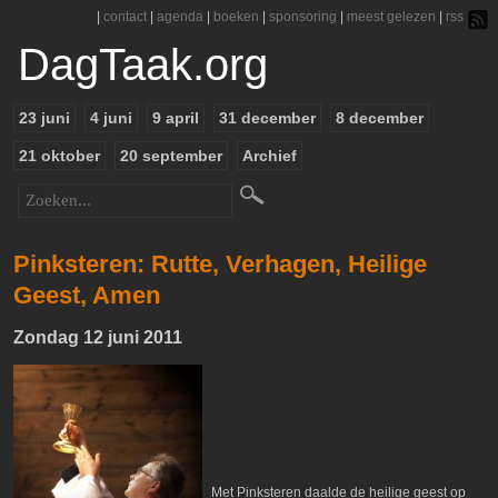
|
contact
|
agenda
|
boeken
|
sponsoring
|
meest gelezen
|
rss
DagTaak.org
23 juni
4 juni
9 april
31 december
8 december
21 oktober
20 september
Archief
Pinksteren: Rutte, Verhagen, Heilige
Geest, Amen
Zondag 12 juni 2011
Met Pinksteren daalde de heilige geest op